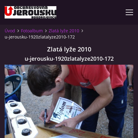
Úvod
Fotoalbum
Zlatá lyže 2010
u-jerousku-1920zlatalyze2010-172
ÚVOD
Zlatá lyže 2010
KDE NÁS NAJDETE?
u-jerousku-1920zlatalyze2010-172
VIDLÁCKÝ VÍCEBOJ 2023 - VIDEO
OTEVÍRACÍ DOBA
VIDLÁCKÝ VÍCEBOJ 2020 - ČLÁNEK Z ROZDROJOVICKÉ
DRBNY 4/2020
VIDLÁCKÝ VÍCEBOJ 2020 - VIDEO