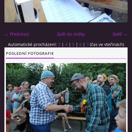
CO SI U NÁS DÁTE?
← Předchozí
Zpět do složky
Další →
STUDENÁ KUCHYNĚ
Automatické procházení:
3
|
4
|
5
|
6
|
7
(čas ve vteřinách)
POSLEDNÍ FOTOGRAFIE
FOTOALBUM
CESTA KOLEM SVĚTA 2014 - VIDEO
VIDLÁCKÝ VÍCEBOJ 2023
CENÍK