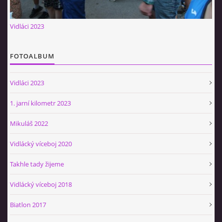
Občerstvovna U Jeroušků
Vidláci 2023
Rozdrojovice
Šafránka 182E
Horní Jerouškov
FOTOALBUM
723 317 805
petr.jerousek@vinium.cz
Vidláci 2023
1. jarní kilometr 2023
© 2026 eStránky.cz
|
WebSlice
|
Tisk
|
Aktualizováno: 2. 1. 2025
|
Nahoru ↑
Mikuláš 2022
Vidlácký víceboj 2020
Takhle tady žijeme
Vidlácký víceboj 2018
Biatlon 2017