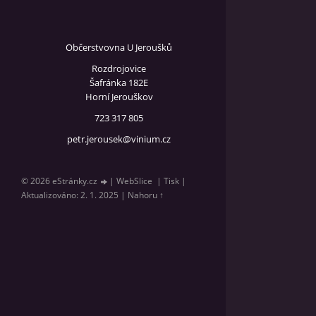
Občerstvovna U Jeroušků
Rozdrojovice
Šafránka 182E
Horní Jerouškov
723 317 805
petr.jerousek@vinium.cz
© 2026 eStránky.cz
|
WebSlice
|
Tisk
|
Aktualizováno: 2. 1. 2025
|
Nahoru ↑