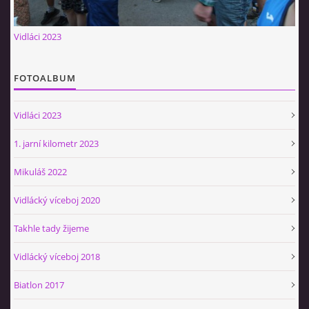
Občerstvovna U Jeroušků
Vidláci 2023
Rozdrojovice
Šafránka 182E
Horní Jerouškov
FOTOALBUM
723 317 805
petr.jerousek@vinium.cz
Vidláci 2023
1. jarní kilometr 2023
© 2026 eStránky.cz
|
WebSlice
|
Tisk
|
Aktualizováno: 2. 1. 2025
|
Nahoru ↑
Mikuláš 2022
Vidlácký víceboj 2020
Takhle tady žijeme
Vidlácký víceboj 2018
Biatlon 2017