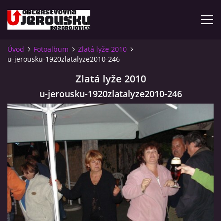
Úvod
Fotoalbum
Zlatá lyže 2010
u-jerousku-1920zlatalyze2010-246
ÚVOD
Zlatá lyže 2010
KDE NÁS NAJDETE?
u-jerousku-1920zlatalyze2010-246
VIDLÁCKÝ VÍCEBOJ 2023 - VIDEO
OTEVÍRACÍ DOBA
VIDLÁCKÝ VÍCEBOJ 2020 - ČLÁNEK Z ROZDROJOVICKÉ
DRBNY 4/2020
VIDLÁCKÝ VÍCEBOJ 2020 - VIDEO