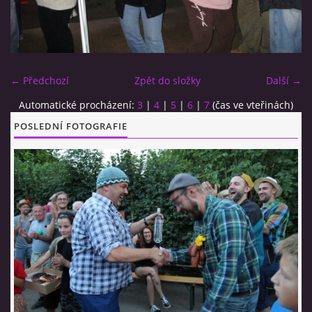
CO SI U NÁS DÁTE?
← Předchozí
Zpět do složky
Další →
STUDENÁ KUCHYNĚ
Automatické procházení:
3
|
4
|
5
|
6
|
7
(čas ve vteřinách)
POSLEDNÍ FOTOGRAFIE
FOTOALBUM
CESTA KOLEM SVĚTA 2014 - VIDEO
VIDLÁCKÝ VÍCEBOJ 2023
CENÍK