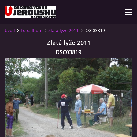
Úvod
Fotoalbum
Zlatá lyže 2011
DSC03819
ÚVOD
Zlatá lyže 2011
DSC03819
KDE NÁS NAJDETE?
VIDLÁCKÝ VÍCEBOJ 2023 - VIDEO
OTEVÍRACÍ DOBA
VIDLÁCKÝ VÍCEBOJ 2020 - ČLÁNEK Z ROZDROJOVICKÉ
DRBNY 4/2020
VIDLÁCKÝ VÍCEBOJ 2020 - VIDEO