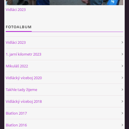
Občerstvovna U Jeroušků
Vidláci 2023
Rozdrojovice
Šafránka 182E
FOTOALBUM
Horní Jerouškov
723 317 805
Vidláci 2023
petr.jerousek@vinium.cz
1. jarní kilometr 2023
© 2026 eStránky.cz
|
WebSlice
|
Tisk
|
Aktualizováno: 2. 1. 2025
|
Mikuláš 2022
Nahoru ↑
Vidlácký víceboj 2020
Takhle tady žijeme
Vidlácký víceboj 2018
Biatlon 2017
Biatlon 2016