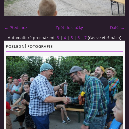
CO SI U NÁS DÁTE?
← Předchozí
Zpět do složky
Další →
STUDENÁ KUCHYNĚ
Automatické procházení:
3
|
4
|
5
|
6
|
7
(čas ve vteřinách)
POSLEDNÍ FOTOGRAFIE
FOTOALBUM
CESTA KOLEM SVĚTA 2014 - VIDEO
VIDLÁCKÝ VÍCEBOJ 2023
CENÍK