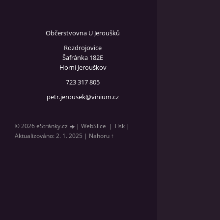
Občerstvovna U Jeroušků
Rozdrojovice
Šafránka 182E
Horní Jerouškov
723 317 805
petr.jerousek@vinium.cz
© 2026 eStránky.cz
|
WebSlice
|
Tisk
|
Aktualizováno: 2. 1. 2025
|
Nahoru ↑