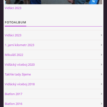
Občerstvovna U Jeroušků
Vidláci 2023
Rozdrojovice
Šafránka 182E
FOTOALBUM
Horní Jerouškov
723 317 805
Vidláci 2023
petr.jerousek@vinium.cz
1. jarní kilometr 2023
© 2026 eStránky.cz
|
WebSlice
|
Tisk
|
Aktualizováno: 2. 1. 2025
|
Mikuláš 2022
Nahoru ↑
Vidlácký víceboj 2020
Takhle tady žijeme
Vidlácký víceboj 2018
Biatlon 2017
Biatlon 2016