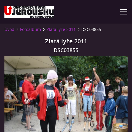
Úvod
Fotoalbum
Zlatá lyže 2011
DSC03855
ÚVOD
Zlatá lyže 2011
DSC03855
KDE NÁS NAJDETE?
VIDLÁCKÝ VÍCEBOJ 2023 - VIDEO
OTEVÍRACÍ DOBA
VIDLÁCKÝ VÍCEBOJ 2020 - ČLÁNEK Z ROZDROJOVICKÉ
DRBNY 4/2020
VIDLÁCKÝ VÍCEBOJ 2020 - VIDEO