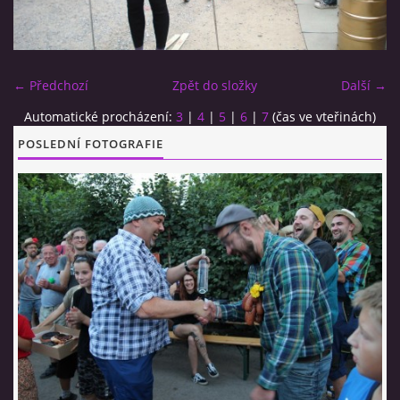
CO SI U NÁS DÁTE?
← Předchozí
Zpět do složky
Další →
STUDENÁ KUCHYNĚ
Automatické procházení:
3
|
4
|
5
|
6
|
7
(čas ve vteřinách)
POSLEDNÍ FOTOGRAFIE
FOTOALBUM
CESTA KOLEM SVĚTA 2014 - VIDEO
VIDLÁCKÝ VÍCEBOJ 2023
CENÍK