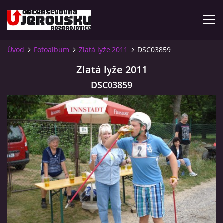
Úvod
Fotoalbum
Zlatá lyže 2011
DSC03859
ÚVOD
Zlatá lyže 2011
DSC03859
KDE NÁS NAJDETE?
VIDLÁCKÝ VÍCEBOJ 2023 - VIDEO
OTEVÍRACÍ DOBA
VIDLÁCKÝ VÍCEBOJ 2020 - ČLÁNEK Z ROZDROJOVICKÉ
DRBNY 4/2020
VIDLÁCKÝ VÍCEBOJ 2020 - VIDEO