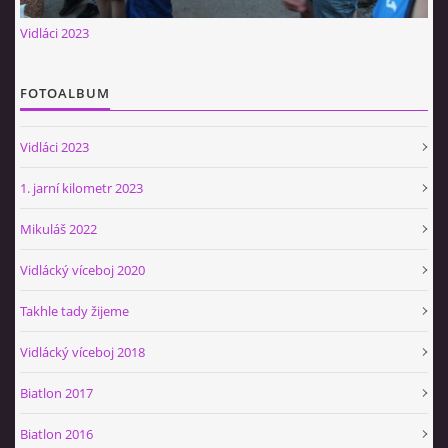
Občerstvovna U Jeroušků
Vidláci 2023
Rozdrojovice
Šafránka 182E
FOTOALBUM
Horní Jerouškov
723 317 805
Vidláci 2023
petr.jerousek@vinium.cz
1. jarní kilometr 2023
© 2026 eStránky.cz
|
WebSlice
|
Tisk
|
Aktualizováno: 2. 1. 2025
|
Mikuláš 2022
Nahoru ↑
Vidlácký víceboj 2020
Takhle tady žijeme
Vidlácký víceboj 2018
Biatlon 2017
Biatlon 2016