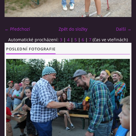
CO SI U NÁS DÁTE?
← Předchozí
Zpět do složky
Další →
STUDENÁ KUCHYNĚ
Automatické procházení:
3
|
4
|
5
|
6
|
7
(čas ve vteřinách)
POSLEDNÍ FOTOGRAFIE
FOTOALBUM
CESTA KOLEM SVĚTA 2014 - VIDEO
VIDLÁCKÝ VÍCEBOJ 2023
CENÍK