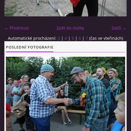
CO SI U NÁS DÁTE?
← Předchozí
Zpět do složky
Další →
STUDENÁ KUCHYNĚ
Automatické procházení:
3
|
4
|
5
|
6
|
7
(čas ve vteřinách)
POSLEDNÍ FOTOGRAFIE
FOTOALBUM
CESTA KOLEM SVĚTA 2014 - VIDEO
VIDLÁCKÝ VÍCEBOJ 2023
CENÍK