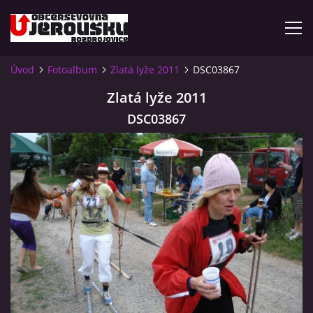
Úvod
Fotoalbum
Zlatá lyže 2011
DSC03867
ÚVOD
Zlatá lyže 2011
DSC03867
KDE NÁS NAJDETE?
VIDLÁCKÝ VÍCEBOJ 2023 - VIDEO
OTEVÍRACÍ DOBA
VIDLÁCKÝ VÍCEBOJ 2020 - ČLÁNEK Z ROZDROJOVICKÉ
DRBNY 4/2020
VIDLÁCKÝ VÍCEBOJ 2020 - VIDEO