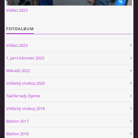
Občerstvovna U Jeroušků
Vidláci 2023
Rozdrojovice
Šafránka 182E
FOTOALBUM
Horní Jerouškov
723 317 805
Vidláci 2023
petr.jerousek@vinium.cz
1. jarní kilometr 2023
© 2026 eStránky.cz
|
WebSlice
|
Tisk
|
Aktualizováno: 2. 1. 2025
|
Mikuláš 2022
Nahoru ↑
Vidlácký víceboj 2020
Takhle tady žijeme
Vidlácký víceboj 2018
Biatlon 2017
Biatlon 2016