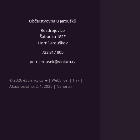
Občerstvovna U Jeroušků
Rozdrojovice
Šafránka 182E
Horní Jerouškov
723 317 805
petr.jerousek@vinium.cz
© 2026 eStránky.cz
|
WebSlice
|
Tisk
|
Aktualizováno: 2. 1. 2025
|
Nahoru ↑