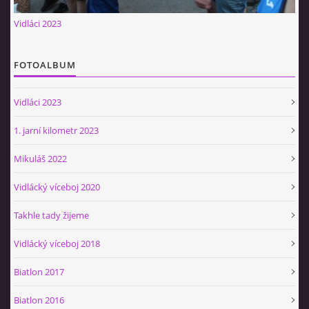
Občerstvovna U Jeroušků
Vidláci 2023
Rozdrojovice
Šafránka 182E
FOTOALBUM
Horní Jerouškov
723 317 805
Vidláci 2023
petr.jerousek@vinium.cz
1. jarní kilometr 2023
© 2026 eStránky.cz
|
WebSlice
|
Tisk
|
Aktualizováno: 2. 1. 2025
|
Mikuláš 2022
Nahoru ↑
Vidlácký víceboj 2020
Takhle tady žijeme
Vidlácký víceboj 2018
Biatlon 2017
Biatlon 2016