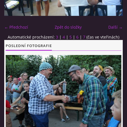
CO SI U NÁS DÁTE?
← Předchozí
Zpět do složky
Další →
STUDENÁ KUCHYNĚ
Automatické procházení:
3
|
4
|
5
|
6
|
7
(čas ve vteřinách)
POSLEDNÍ FOTOGRAFIE
FOTOALBUM
CESTA KOLEM SVĚTA 2014 - VIDEO
VIDLÁCKÝ VÍCEBOJ 2023
CENÍK