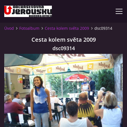
Úvod
Fotoalbum
Cesta kolem světa 2009
dsc09314
ÚVOD
Cesta kolem světa 2009
dsc09314
KDE NÁS NAJDETE?
VIDLÁCKÝ VÍCEBOJ 2023 - VIDEO
OTEVÍRACÍ DOBA
VIDLÁCKÝ VÍCEBOJ 2020 - ČLÁNEK Z ROZDROJOVICKÉ
DRBNY 4/2020
VIDLÁCKÝ VÍCEBOJ 2020 - VIDEO