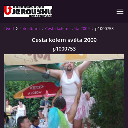
Úvod
Fotoalbum
Cesta kolem světa 2009
p1000753
ÚVOD
Cesta kolem světa 2009
p1000753
KDE NÁS NAJDETE?
VIDLÁCKÝ VÍCEBOJ 2023 - VIDEO
OTEVÍRACÍ DOBA
VIDLÁCKÝ VÍCEBOJ 2020 - ČLÁNEK Z ROZDROJOVICKÉ
DRBNY 4/2020
VIDLÁCKÝ VÍCEBOJ 2020 - VIDEO