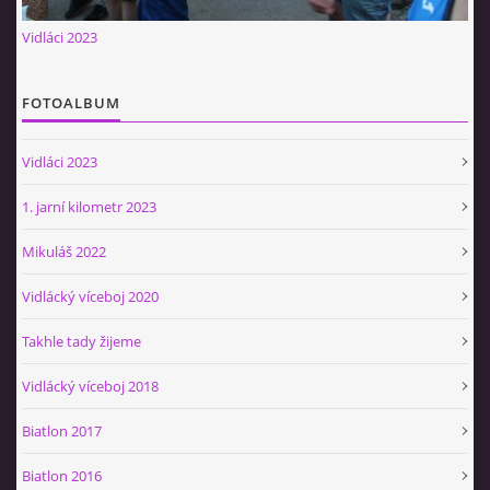
Občerstvovna U Jeroušků
Vidláci 2023
Rozdrojovice
Šafránka 182E
FOTOALBUM
Horní Jerouškov
723 317 805
Vidláci 2023
petr.jerousek@vinium.cz
1. jarní kilometr 2023
© 2026 eStránky.cz
|
WebSlice
|
Tisk
|
Aktualizováno: 2. 1. 2025
|
Mikuláš 2022
Nahoru ↑
Vidlácký víceboj 2020
Takhle tady žijeme
Vidlácký víceboj 2018
Biatlon 2017
Biatlon 2016