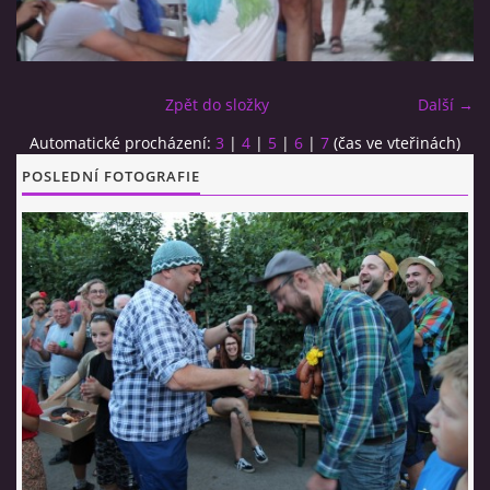
CO SI U NÁS DÁTE?
Zpět do složky
Další →
STUDENÁ KUCHYNĚ
Automatické procházení:
3
|
4
|
5
|
6
|
7
(čas ve vteřinách)
POSLEDNÍ FOTOGRAFIE
FOTOALBUM
CESTA KOLEM SVĚTA 2014 - VIDEO
VIDLÁCKÝ VÍCEBOJ 2023
CENÍK