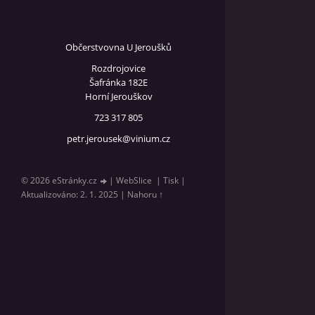
Občerstvovna U Jeroušků
Rozdrojovice
Šafránka 182E
Horní Jerouškov
723 317 805
petr.jerousek@vinium.cz
© 2026 eStránky.cz
|
WebSlice
|
Tisk
|
Aktualizováno: 2. 1. 2025
|
Nahoru ↑