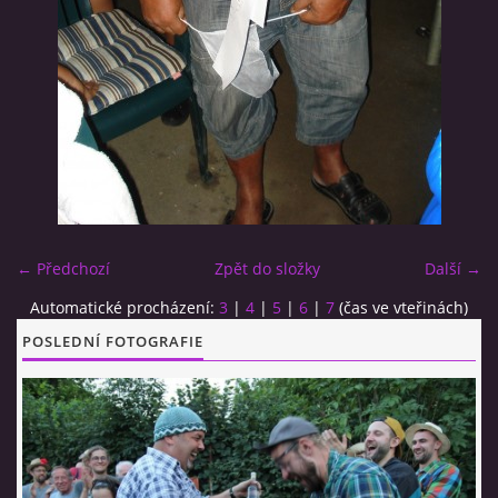
CO SI U NÁS DÁTE?
STUDENÁ KUCHYNĚ
FOTOALBUM
← Předchozí
Zpět do složky
Další →
CESTA KOLEM SVĚTA 2014 - VIDEO
Automatické procházení:
3
|
4
|
5
|
6
|
7
(čas ve vteřinách)
VIDLÁCKÝ VÍCEBOJ 2023
POSLEDNÍ FOTOGRAFIE
CENÍK