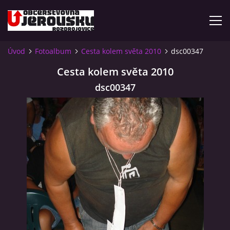
Úvod
Fotoalbum
Cesta kolem světa 2010
dsc00347
ÚVOD
Cesta kolem světa 2010
dsc00347
KDE NÁS NAJDETE?
VIDLÁCKÝ VÍCEBOJ 2023 - VIDEO
OTEVÍRACÍ DOBA
VIDLÁCKÝ VÍCEBOJ 2020 - ČLÁNEK Z ROZDROJOVICKÉ
DRBNY 4/2020
VIDLÁCKÝ VÍCEBOJ 2020 - VIDEO