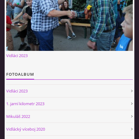
Občerstvovna U Jeroušků
Rozdrojovice
Šafránka 182E
Horní Jerouškov
723 317 805
petr.jerousek@vinium.cz
Vidláci 2023
© 2026 eStránky.cz
|
WebSlice
|
Tisk
|
Aktualizováno: 2. 1. 2025
|
Nahoru ↑
FOTOALBUM
Vidláci 2023
1. jarní kilometr 2023
Mikuláš 2022
Vidlácký víceboj 2020