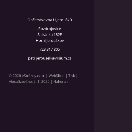
Občerstvovna U Jeroušků
Rozdrojovice
Šafránka 182E
Horní Jerouškov
723 317 805
petr.jerousek@vinium.cz
© 2026 eStránky.cz
|
WebSlice
|
Tisk
|
Aktualizováno: 2. 1. 2025
|
Nahoru ↑