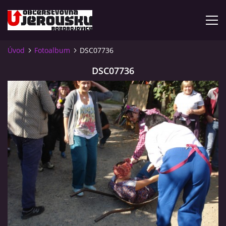
Úvod
Fotoalbum
DSC07736
ÚVOD
DSC07736
KDE NÁS NAJDETE?
VIDLÁCKÝ VÍCEBOJ 2023 - VIDEO
OTEVÍRACÍ DOBA
VIDLÁCKÝ VÍCEBOJ 2020 - ČLÁNEK Z ROZDROJOVICKÉ
DRBNY 4/2020
VIDLÁCKÝ VÍCEBOJ 2020 - VIDEO