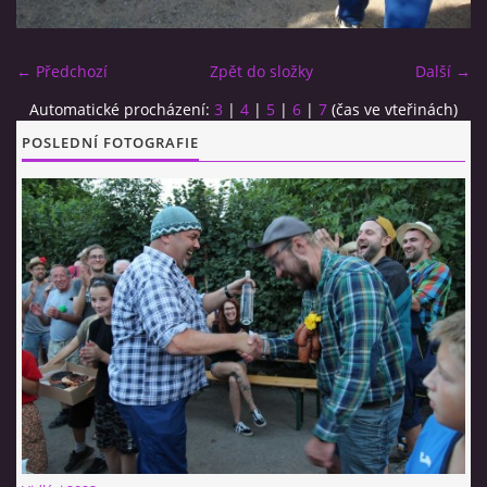
CO SI U NÁS DÁTE?
← Předchozí
Zpět do složky
Další →
Automatické procházení:
3
|
4
|
5
|
6
|
7
(čas ve vteřinách)
STUDENÁ KUCHYNĚ
POSLEDNÍ FOTOGRAFIE
FOTOALBUM
CESTA KOLEM SVĚTA 2014 - VIDEO
VIDLÁCKÝ VÍCEBOJ 2023
CENÍK