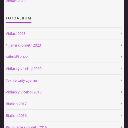
Vidláci 2023
Občerstvovna U Jeroušků
Rozdrojovice
FOTOALBUM
Šafránka 182E
Horní Jerouškov
Vidláci 2023
723 317 805
petr.jerousek@vinium.cz
1. jarní kilometr 2023
Mikuláš 2022
© 2026 eStránky.cz
|
WebSlice
|
Tisk
|
Aktualizováno: 2. 1. 2025
|
Nahoru ↑
Vidlácký víceboj 2020
Takhle tady žijeme
Vidlácký víceboj 2018
Biatlon 2017
Biatlon 2016
První jarní kilometr 2016