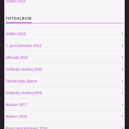
Vidláci 2023
Občerstvovna U Jeroušků
Rozdrojovice
FOTOALBUM
Šafránka 182E
Horní Jerouškov
Vidláci 2023
723 317 805
petr.jerousek@vinium.cz
1. jarní kilometr 2023
Mikuláš 2022
© 2026 eStránky.cz
|
WebSlice
|
Tisk
|
Aktualizováno: 2. 1. 2025
|
Nahoru ↑
Vidlácký víceboj 2020
Takhle tady žijeme
Vidlácký víceboj 2018
Biatlon 2017
Biatlon 2016
První jarní kilometr 2016