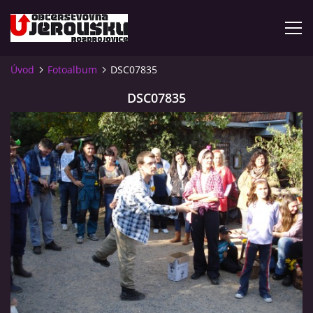
Úvod
Fotoalbum
DSC07835
ÚVOD
DSC07835
KDE NÁS NAJDETE?
VIDLÁCKÝ VÍCEBOJ 2023 - VIDEO
OTEVÍRACÍ DOBA
VIDLÁCKÝ VÍCEBOJ 2020 - ČLÁNEK Z ROZDROJOVICKÉ
DRBNY 4/2020
VIDLÁCKÝ VÍCEBOJ 2020 - VIDEO