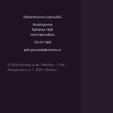
Občerstvovna U Jeroušků
Rozdrojovice
Šafránka 182E
Horní Jerouškov
723 317 805
petr.jerousek@vinium.cz
© 2026 eStránky.cz
|
WebSlice
|
Tisk
|
Aktualizováno: 2. 1. 2025
|
Nahoru ↑