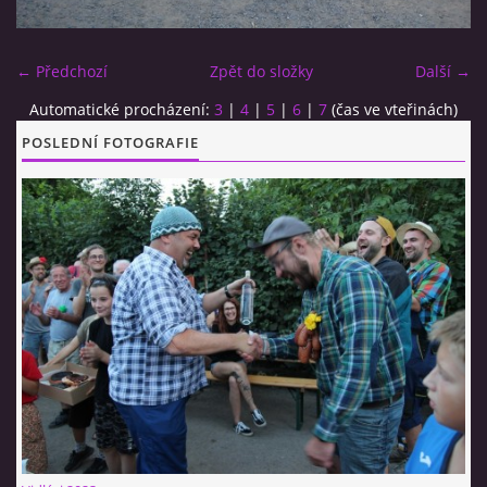
CO SI U NÁS DÁTE?
← Předchozí
Zpět do složky
Další →
Automatické procházení:
3
|
4
|
5
|
6
|
7
(čas ve vteřinách)
STUDENÁ KUCHYNĚ
POSLEDNÍ FOTOGRAFIE
FOTOALBUM
CESTA KOLEM SVĚTA 2014 - VIDEO
VIDLÁCKÝ VÍCEBOJ 2023
CENÍK