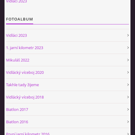
Vidláci 2023
Občerstvovna U Jeroušků
Rozdrojovice
FOTOALBUM
Šafránka 182E
Horní Jerouškov
Vidláci 2023
723 317 805
petr.jerousek@vinium.cz
1. jarní kilometr 2023
Mikuláš 2022
© 2026 eStránky.cz
|
WebSlice
|
Tisk
|
Aktualizováno: 2. 1. 2025
|
Nahoru ↑
Vidlácký víceboj 2020
Takhle tady žijeme
Vidlácký víceboj 2018
Biatlon 2017
Biatlon 2016
První jarní kilometr 2016