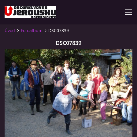
Úvod
Fotoalbum
DSC07839
ÚVOD
DSC07839
KDE NÁS NAJDETE?
VIDLÁCKÝ VÍCEBOJ 2023 - VIDEO
OTEVÍRACÍ DOBA
VIDLÁCKÝ VÍCEBOJ 2020 - ČLÁNEK Z ROZDROJOVICKÉ
DRBNY 4/2020
VIDLÁCKÝ VÍCEBOJ 2020 - VIDEO