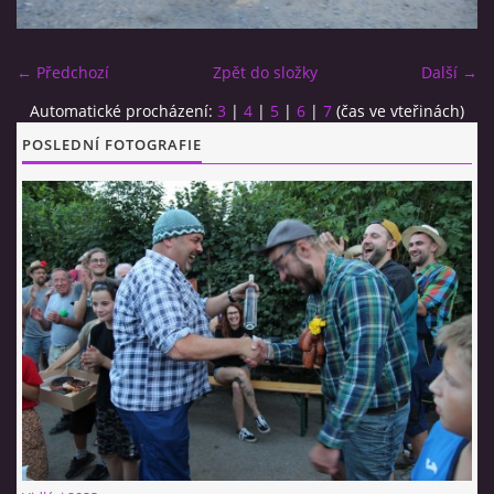
CO SI U NÁS DÁTE?
← Předchozí
Zpět do složky
Další →
Automatické procházení:
3
|
4
|
5
|
6
|
7
(čas ve vteřinách)
STUDENÁ KUCHYNĚ
POSLEDNÍ FOTOGRAFIE
FOTOALBUM
CESTA KOLEM SVĚTA 2014 - VIDEO
VIDLÁCKÝ VÍCEBOJ 2023
CENÍK