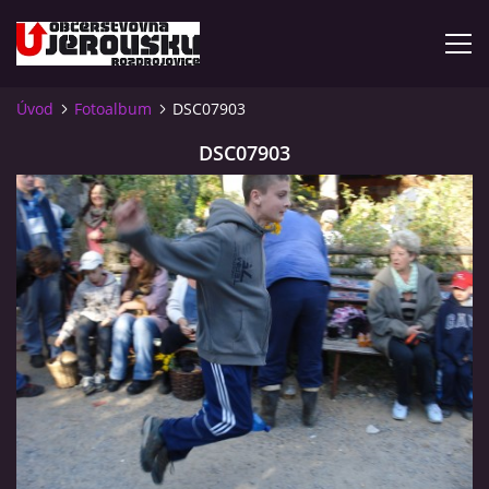
Úvod
Fotoalbum
DSC07903
ÚVOD
DSC07903
KDE NÁS NAJDETE?
VIDLÁCKÝ VÍCEBOJ 2023 - VIDEO
OTEVÍRACÍ DOBA
VIDLÁCKÝ VÍCEBOJ 2020 - ČLÁNEK Z ROZDROJOVICKÉ
DRBNY 4/2020
VIDLÁCKÝ VÍCEBOJ 2020 - VIDEO