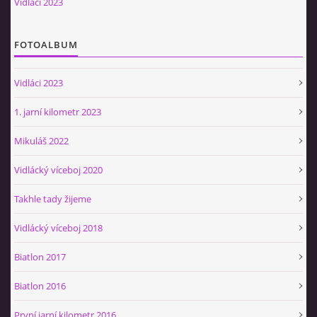
Vidláci 2023
Občerstvovna U Jeroušků
Rozdrojovice
FOTOALBUM
Šafránka 182E
Horní Jerouškov
Vidláci 2023
723 317 805
petr.jerousek@vinium.cz
1. jarní kilometr 2023
Mikuláš 2022
© 2026 eStránky.cz
|
WebSlice
|
Tisk
|
Aktualizováno: 2. 1. 2025
|
Nahoru ↑
Vidlácký víceboj 2020
Takhle tady žijeme
Vidlácký víceboj 2018
Biatlon 2017
Biatlon 2016
První jarní kilometr 2016