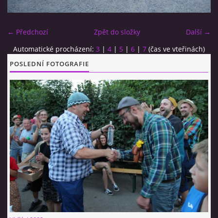
CO SI U NÁS DÁTE?
← Předchozí
Zpět do složky
Další →
Automatické procházení:
3
|
4
|
5
|
6
|
7
(čas ve vteřinách)
STUDENÁ KUCHYNĚ
POSLEDNÍ FOTOGRAFIE
FOTOALBUM
CESTA KOLEM SVĚTA 2014 - VIDEO
VIDLÁCKÝ VÍCEBOJ 2023
CENÍK