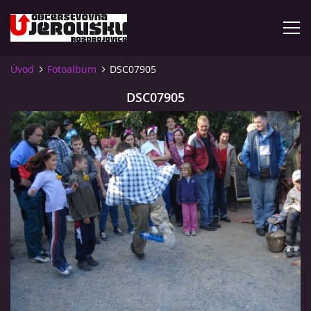
Úvod
Fotoalbum
DSC07905
ÚVOD
DSC07905
KDE NÁS NAJDETE?
VIDLÁCKÝ VÍCEBOJ 2023 - VIDEO
OTEVÍRACÍ DOBA
VIDLÁCKÝ VÍCEBOJ 2020 - ČLÁNEK Z ROZDROJOVICKÉ
DRBNY 4/2020
VIDLÁCKÝ VÍCEBOJ 2020 - VIDEO