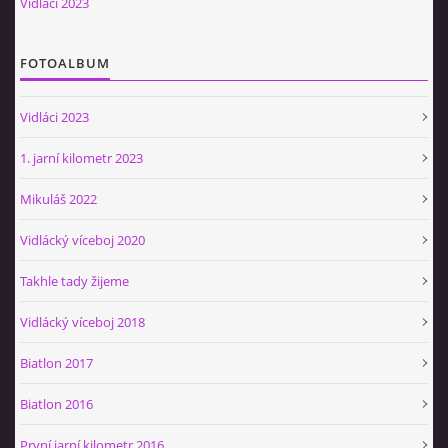
Vidláci 2023
Občerstvovna U Jeroušků
Rozdrojovice
FOTOALBUM
Šafránka 182E
Horní Jerouškov
Vidláci 2023
723 317 805
petr.jerousek@vinium.cz
1. jarní kilometr 2023
Mikuláš 2022
© 2026 eStránky.cz
|
WebSlice
|
Tisk
|
Aktualizováno: 2. 1. 2025
|
Nahoru ↑
Vidlácký víceboj 2020
Takhle tady žijeme
Vidlácký víceboj 2018
Biatlon 2017
Biatlon 2016
První jarní kilometr 2016