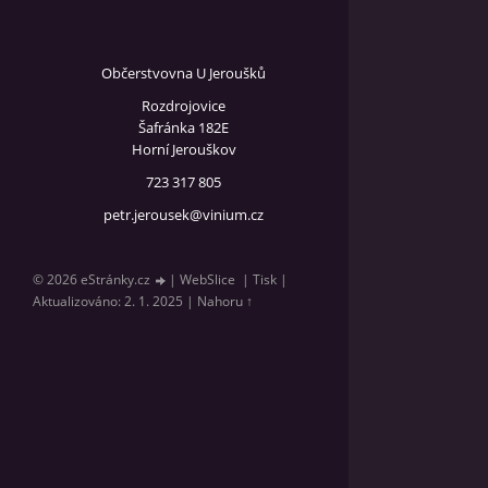
Občerstvovna U Jeroušků
Rozdrojovice
Šafránka 182E
Horní Jerouškov
723 317 805
petr.jerousek@vinium.cz
© 2026 eStránky.cz
|
WebSlice
|
Tisk
|
Aktualizováno: 2. 1. 2025
|
Nahoru ↑