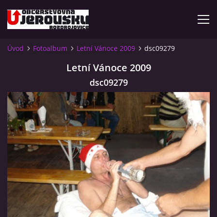
Úvod
Fotoalbum
Letní Vánoce 2009
dsc09279
ÚVOD
Letní Vánoce 2009
dsc09279
KDE NÁS NAJDETE?
VIDLÁCKÝ VÍCEBOJ 2023 - VIDEO
OTEVÍRACÍ DOBA
VIDLÁCKÝ VÍCEBOJ 2020 - ČLÁNEK Z ROZDROJOVICKÉ
DRBNY 4/2020
VIDLÁCKÝ VÍCEBOJ 2020 - VIDEO