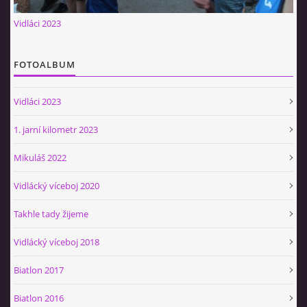
Občerstvovna U Jeroušků
Vidláci 2023
Rozdrojovice
Šafránka 182E
FOTOALBUM
Horní Jerouškov
723 317 805
Vidláci 2023
petr.jerousek@vinium.cz
1. jarní kilometr 2023
© 2026 eStránky.cz
|
WebSlice
|
Tisk
|
Aktualizováno: 2. 1. 2025
|
Mikuláš 2022
Nahoru ↑
Vidlácký víceboj 2020
Takhle tady žijeme
Vidlácký víceboj 2018
Biatlon 2017
Biatlon 2016