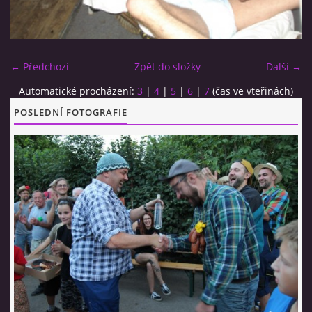
CO SI U NÁS DÁTE?
← Předchozí
Zpět do složky
Další →
STUDENÁ KUCHYNĚ
Automatické procházení:
3
|
4
|
5
|
6
|
7
(čas ve vteřinách)
POSLEDNÍ FOTOGRAFIE
FOTOALBUM
CESTA KOLEM SVĚTA 2014 - VIDEO
VIDLÁCKÝ VÍCEBOJ 2023
CENÍK