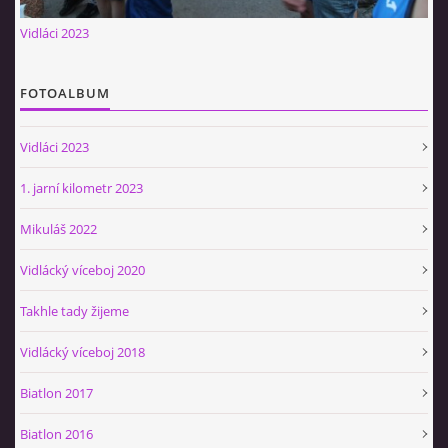
Občerstvovna U Jeroušků
Vidláci 2023
Rozdrojovice
Šafránka 182E
FOTOALBUM
Horní Jerouškov
723 317 805
Vidláci 2023
petr.jerousek@vinium.cz
1. jarní kilometr 2023
© 2026 eStránky.cz
|
WebSlice
|
Tisk
|
Aktualizováno: 2. 1. 2025
|
Mikuláš 2022
Nahoru ↑
Vidlácký víceboj 2020
Takhle tady žijeme
Vidlácký víceboj 2018
Biatlon 2017
Biatlon 2016