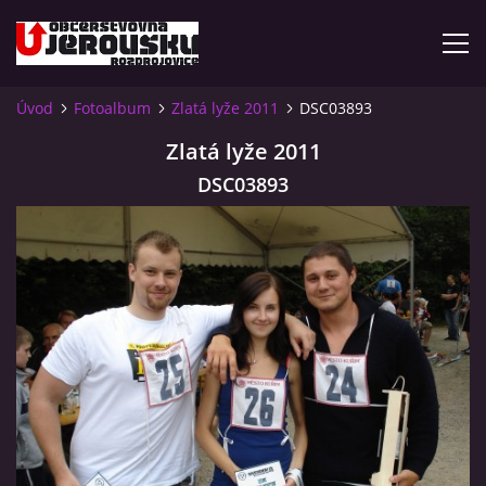
Úvod
Fotoalbum
Zlatá lyže 2011
DSC03893
ÚVOD
Zlatá lyže 2011
DSC03893
KDE NÁS NAJDETE?
VIDLÁCKÝ VÍCEBOJ 2023 - VIDEO
OTEVÍRACÍ DOBA
VIDLÁCKÝ VÍCEBOJ 2020 - ČLÁNEK Z ROZDROJOVICKÉ
DRBNY 4/2020
VIDLÁCKÝ VÍCEBOJ 2020 - VIDEO