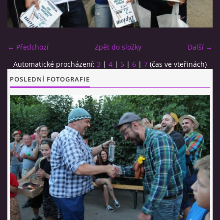
CO SI U NÁS DÁTE?
← Předchozí
Zpět do složky
Další →
STUDENÁ KUCHYNĚ
Automatické procházení:
3
|
4
|
5
|
6
|
7
(čas ve vteřinách)
POSLEDNÍ FOTOGRAFIE
FOTOALBUM
CESTA KOLEM SVĚTA 2014 - VIDEO
VIDLÁCKÝ VÍCEBOJ 2023
CENÍK