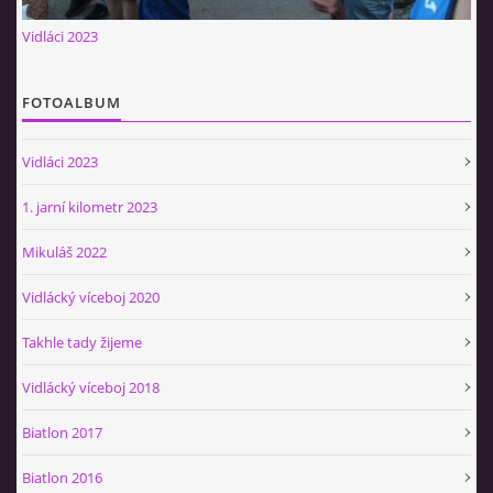
Občerstvovna U Jeroušků
Vidláci 2023
Rozdrojovice
Šafránka 182E
FOTOALBUM
Horní Jerouškov
723 317 805
Vidláci 2023
petr.jerousek@vinium.cz
1. jarní kilometr 2023
© 2026 eStránky.cz
|
WebSlice
|
Tisk
|
Aktualizováno: 2. 1. 2025
|
Mikuláš 2022
Nahoru ↑
Vidlácký víceboj 2020
Takhle tady žijeme
Vidlácký víceboj 2018
Biatlon 2017
Biatlon 2016