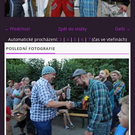
CO SI U NÁS DÁTE?
← Předchozí
Zpět do složky
Další →
STUDENÁ KUCHYNĚ
Automatické procházení:
3
|
4
|
5
|
6
|
7
(čas ve vteřinách)
POSLEDNÍ FOTOGRAFIE
FOTOALBUM
CESTA KOLEM SVĚTA 2014 - VIDEO
VIDLÁCKÝ VÍCEBOJ 2023
CENÍK