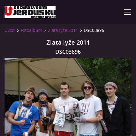
Úvod
Fotoalbum
Zlatá lyže 2011
DSC03896
ÚVOD
Zlatá lyže 2011
DSC03896
KDE NÁS NAJDETE?
VIDLÁCKÝ VÍCEBOJ 2023 - VIDEO
OTEVÍRACÍ DOBA
VIDLÁCKÝ VÍCEBOJ 2020 - ČLÁNEK Z ROZDROJOVICKÉ
DRBNY 4/2020
VIDLÁCKÝ VÍCEBOJ 2020 - VIDEO